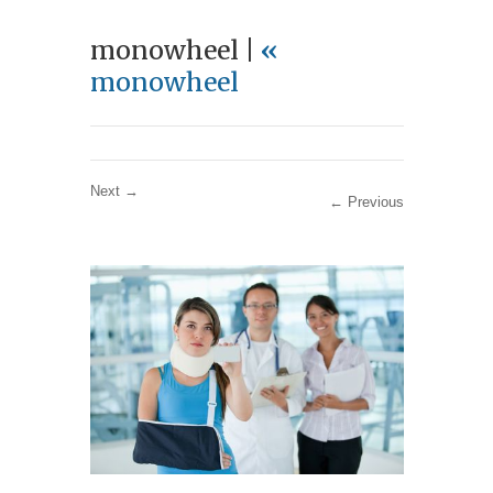
monowheel |
«
monowheel
Next →
← Previous