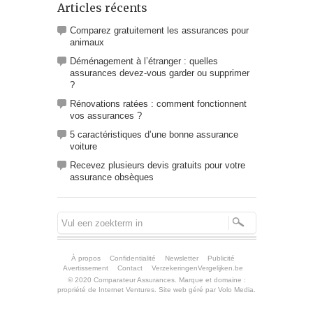
Articles récents
Comparez gratuitement les assurances pour
animaux
Déménagement à l’étranger : quelles
assurances devez-vous garder ou supprimer
?
Rénovations ratées : comment fonctionnent
vos assurances ?
5 caractéristiques d’une bonne assurance
voiture
Recevez plusieurs devis gratuits pour votre
assurance obsèques
À propos
Confidentialité
Newsletter
Publicité
Avertissement
Contact
VerzekeringenVergelijken.be
© 2020 Comparateur Assurances. Marque et domaine :
propriété de
Internet Ventures
. Site web géré par
Volo Media
.